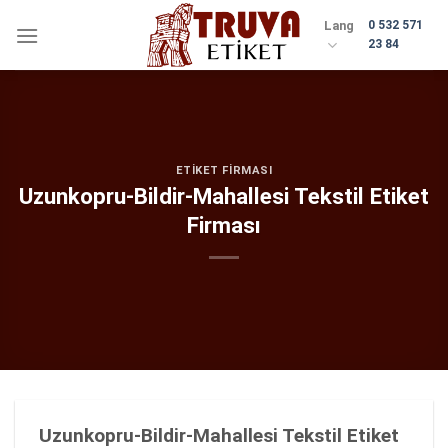
Skip
Lang
0 532 571
to
23 84
content
ETIKET FIRMASI
Uzunkopru-Bildir-Mahallesi Tekstil Etiket
Firması
Uzunkopru-Bildir-Mahallesi Tekstil Etiket