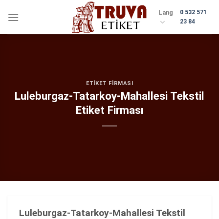
Skip
Lang
0 532 571
to
23 84
content
ETIKET FIRMASI
Luleburgaz-Tatarkoy-Mahallesi Tekstil
Etiket Firması
Luleburgaz-Tatarkoy-Mahallesi Tekstil