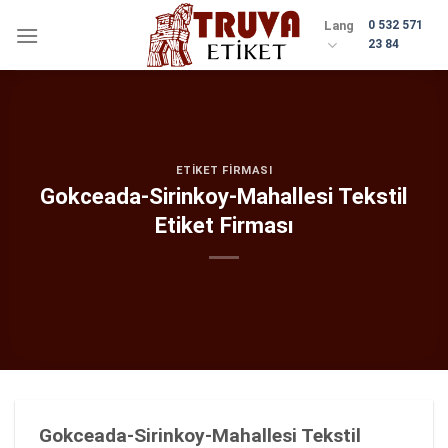
Skip
Lang
0 532 571
to
23 84
content
ETIKET FIRMASI
Gokceada-Sirinkoy-Mahallesi Tekstil
Etiket Firması
Gokceada-Sirinkoy-Mahallesi Tekstil