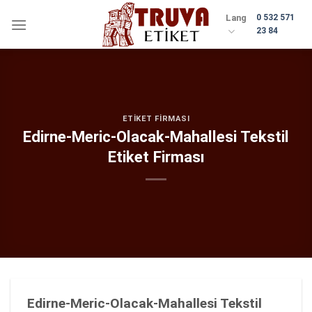
Skip
Lang
0 532 571
to
23 84
content
ETIKET FIRMASI
Edirne-Meric-Olacak-Mahallesi Tekstil
Etiket Firması
Edirne-Meric-Olacak-Mahallesi Tekstil