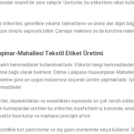
ından önemli bir yere sahiptir. Üreticiler, bu etiketlerin rahat kull
iketleri, genellikle yıkama talimatlarını ve ürüne dair diğer bilgil
 uzun ömürlü yapısıyla bilinir. Çamaşır makinesi ya da kurutma makin
inar-Mahallesi Tekstil Etiket Üretimi
 farklı hammaddeler kullanılmaktadır. Etiketin hangi hammaddeden 
rine bağlı olarak belirlenir. Edirne-Lalapasa-Huseyinpinar-Mahalle
leplerine göre en uygun malzemeyi seçerek üretim yapmaktadır. İşte
ammaddeler:
er, dayanıklılıkları ve esneklikleri sayesinde en çok tercih edilen 
kumaşlardan üretilen bu etiketler, kıyafetlerin iç kısmında, ense 
lite hissi katar ve markanın prestijini artırır.
 özellikle kot pantolonlar ve dış giyim ürünlerinde sıkça kullanılır. 