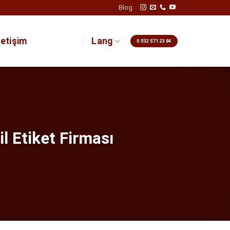
Blog
letişim
Lang
0 532 571 23 84
l Etiket Firması