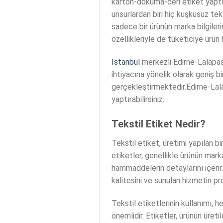
karton-dokuma-deri etiket yaptıra
unsurlardan biri hiç kuşkusuz teks
sadece bir ürünün marka bilgileri
özellikleriyle de tüketiciye ürün
İstanbul
merkezli Edirne-Lalapasa
ihtiyacına yönelik olarak geniş 
gerçekleştirmektedir.Edirne-Lala
yaptırabilirsiniz.
Tekstil Etiket Nedir?
Tekstil etiket, üretimi yapılan b
etiketler, genellikle ürünün marka
hammaddelerin detaylarını içerir
kalitesini ve sunulan hizmetin pro
Tekstil etiketlerinin kullanımı, 
önemlidir. Etiketler, ürünün üret