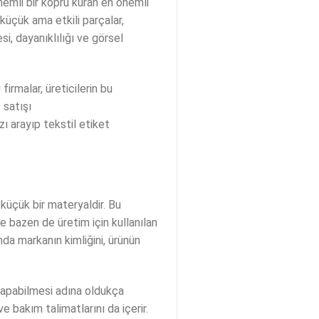
önemli bir köprü kuran en önemli
 küçük ama etkili parçalar,
i, dayanıklılığı ve görsel
irmalar, üreticilerin bu
 satışı
ı arayıp tekstil etiket
 küçük bir materyaldir. Bu
ve bazen de üretim için kullanılan
da markanın kimliğini, ürünün
r yapabilmesi adına oldukça
e bakım talimatlarını da içerir.