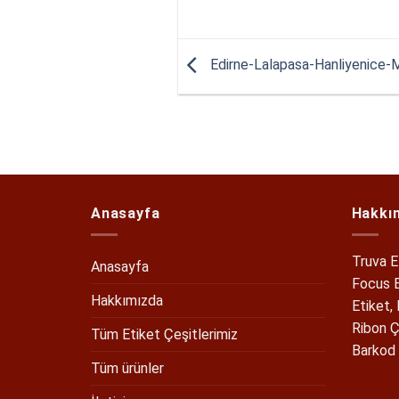
Edirne-Lalapasa-Hanliyenice-Ma
Anasayfa
Hakkı
Truva E
Anasayfa
Focus B
Hakkımızda
Etiket,
Ribon Ç
Tüm Etiket Çeşitlerimiz
Barkod 
Tüm ürünler