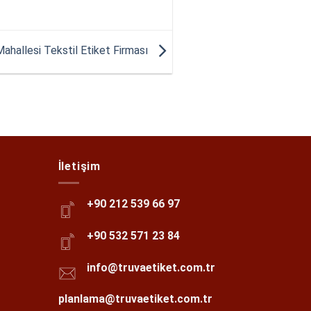
hallesi Tekstil Etiket Firması
İletişim
+90 212 539 66 97
+90 532 571 23 84
info@truvaetiket.com.tr
planlama@truvaetiket.com.tr