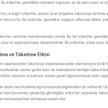
Bu etiketler, genellikle markanın logosunu ya da adını içerir ve ürü
on ve kağıt etiketler, ürünün ticari bilgilerini tüketiciye iletmek a
i mevcuttur. Bu etiketler, genellikle mağaza raflarında dikkat çek
ketler, sentetik malzemelerden üretilir. Bu tür etiketler, genelli
ü suya ve aşınmaya karşı dayanıklıdırlar. Bu etiketler, ürüne uzun ö
time ve Tüketime Etkisi
etim aşamasından tüketiciye ulaşmasına kadar olan süreçte kritik bir
lulukları yerine getirir hem de markalarının kimliğini daha etkili b
lerin tasarımı ve kalitesi, ürünün genel algısına büyük katkı sağl
in ürünü nasıl kullanacağı konusunda bilgilendirici bir rehberdir. Ü
 nasıl korunması gerektiği gibi bilgiler, etiketler sayesinde tüket
n memnuniyetinin artmasına neden olur.