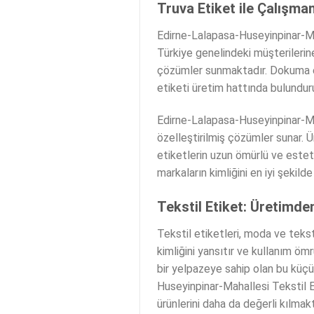
Truva Etiket ile Çalışman
Edirne-Lalapasa-Huseyinpinar-Mah
Türkiye genelindeki müşterilerine
çözümler sunmaktadır. Dokuma eti
etiketi üretim hattında bulunduru
Edirne-Lalapasa-Huseyinpinar-Maha
özelleştirilmiş çözümler sunar. 
etiketlerin uzun ömürlü ve esteti
markaların kimliğini en iyi şekild
Tekstil Etiket: Üretimde
Tekstil etiketleri, moda ve teksti
kimliğini yansıtır ve kullanım ö
bir yelpazeye sahip olan bu küçü
Huseyinpinar-Mahallesi Tekstil Eti
ürünlerini daha da değerli kılmakt