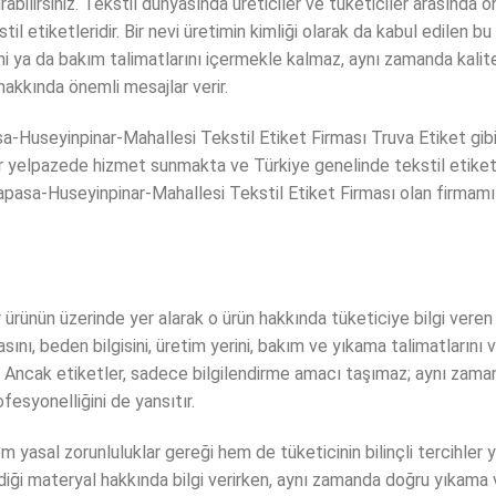
bilirsiniz. Tekstil dünyasında üreticiler ve tüketiciler arasında 
til etiketleridir. Bir nevi üretimin kimliği olarak da kabul edilen bu
ni ya da bakım talimatlarını içermekle kalmaz, aynı zamanda kalites
 hakkında önemli mesajlar verir.
-Huseyinpinar-Mahallesi Tekstil Etiket Firması Truva Etiket gibi f
bir yelpazede hizmet sunmakta ve Türkiye genelinde tekstil etiket
pasa-Huseyinpinar-Mahallesi Tekstil Etiket Firması olan firmamız
ir ürünün üzerinde yer alarak o ürün hakkında tüketiciye bilgi veren
sını, beden bilgisini, üretim yerini, bakım ve yıkama talimatlarını 
. Ancak etiketler, sadece bilgilendirme amacı taşımaz; aynı zaman
fesyonelliğini de yansıtır.
hem yasal zorunluluklar gereği hem de tüketicinin bilinçli tercihle
ildiği materyal hakkında bilgi verirken, aynı zamanda doğru yıkama v