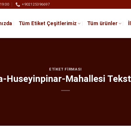
 19:00
+902125396697
mızda
Tüm Etiket Çeşitlerimiz
Tüm ürünler
İ
ETIKET FIRMASI
-Huseyinpinar-Mahallesi Teksti