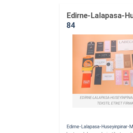
Edirne-Lalapasa-Hus
84
EDIRNE-LALAPASA-HUSEYINPINA
TEKSTIL ETIKET FIRM
Edirne-Lalapasa-Huseyinpinar-Ma