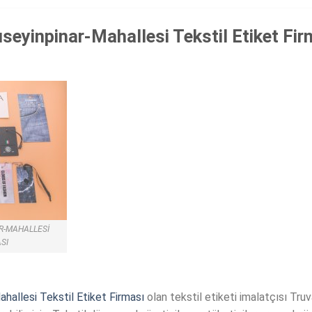
eyinpinar-Mahallesi Tekstil Etiket Fir
R-MAHALLESI
ASI
hallesi Tekstil Etiket Firması
olan tekstil etiketi imalatçısı Truva