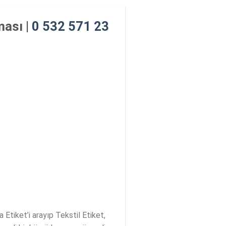
ması |
0 532 571 23
 Etiket’i arayıp Tekstil Etiket,