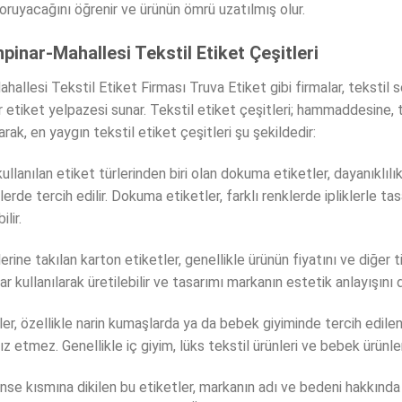
oruyacağını öğrenir ve ürünün ömrü uzatılmış olur.
inar-Mahallesi Tekstil Etiket Çeşitleri
llesi Tekstil Etiket Firması Truva Etiket gibi firmalar, tekstil se
 etiket yelpazesi sunar. Tekstil etiket çeşitleri; hammaddesine, 
arak, en yaygın tekstil etiket çeşitleri şu şekildedir:
lanılan etiket türlerinden biri olan dokuma etiketler, dayanıklılıkla
lerde tercih edilir. Dokuma etiketler, farklı renklerde ipliklerle ta
ilir.
rine takılan karton etiketler, genellikle ürünün fiyatını ve diğer tica
ar kullanılarak üretilebilir ve tasarımı markanın estetik anlayışını d
ler, özellikle narin kumaşlarda ya da bebek giyiminde tercih edile
 etmez. Genellikle iç giyim, lüks tekstil ürünleri ve bebek ürünleri
ense kısmına dikilen bu etiketler, markanın adı ve bedeni hakkında b