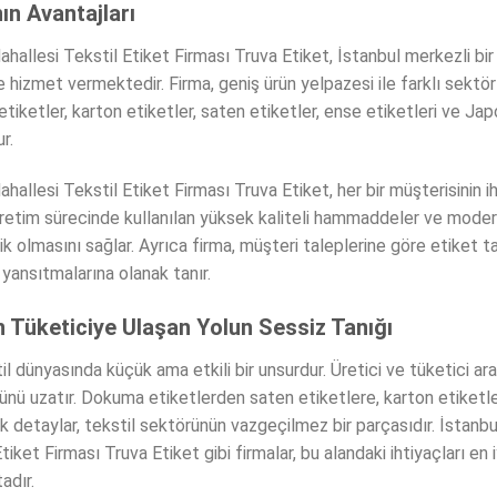
ın Avantajları
allesi Tekstil Etiket Firması Truva Etiket, İstanbul merkezli bir 
 hizmet vermektedir. Firma, geniş ürün yelpazesi ile farklı sektörl
ketler, karton etiketler, saten etiketler, ense etiketleri ve Jap
r.
llesi Tekstil Etiket Firması Truva Etiket, her bir müşterisinin ih
Üretim sürecinde kullanılan yüksek kaliteli hammaddeler ve moder
k olmasını sağlar. Ayrıca firma, müşteri taleplerine göre etiket t
e yansıtmalarına olanak tanır.
n Tüketiciye Ulaşan Yolun Sessiz Tanığı
l dünyasında küçük ama etkili bir unsurdur. Üretici ve tüketici aras
mrünü uzatır. Dokuma etiketlerden saten etiketlere, karton etiketl
k detaylar, tekstil sektörünün vazgeçilmez bir parçasıdır. İstanb
ket Firması Truva Etiket gibi firmalar, bu alandaki ihtiyaçları en 
adır.